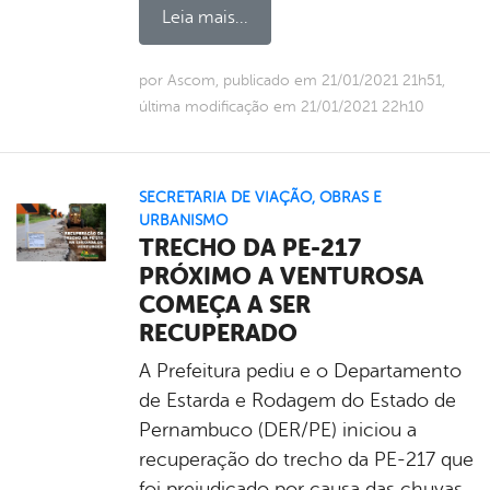
Leia mais...
por Ascom, publicado em 21/01/2021 21h51,
última modificação em 21/01/2021 22h10
SECRETARIA DE VIAÇÃO, OBRAS E
URBANISMO
TRECHO DA PE-217
PRÓXIMO A VENTUROSA
COMEÇA A SER
RECUPERADO
A Prefeitura pediu e o Departamento
de Estarda e Rodagem do Estado de
Pernambuco (DER/PE) iniciou a
recuperação do trecho da PE-217 que
foi prejudicado por causa das chuvas,