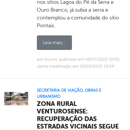
nos sítios Lagoa do Pé da Serra e
Ouro Branco, já subia a serra e
contemplou a comunidade do sítio
Pontais.
Leia mais...
por Ascom, publicado em 08/07/2020 11h55,
última modificação em 06/08/2020 11h29
SECRETARIA DE VIAÇÃO, OBRAS E
URBANISMO
ZONA RURAL
VENTUROSENSE:
RECUPERAÇÃO DAS
ESTRADAS VICINAIS SEGUE