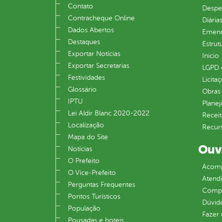
Contato
Despe
Contracheque Online
Diária
Dados Abertos
Emend
Destaques
Estrut
Exportar Notícias
Inicio
Exportar Secretarias
LGPD e
Festividades
Licita
Glossário
Obras 
IPTU
Plane
Lei Aldir Blanc 2020-2022
Receit
Localização
Recur
Mapa do Site
Ouv
Notícias
O Prefeito
Acomp
O Vice‐Prefeito
Atend
Perguntas Frequentes
Compe
Pontos Turísticos
Dúvid
População
Fazer
Pousadas e hoteis