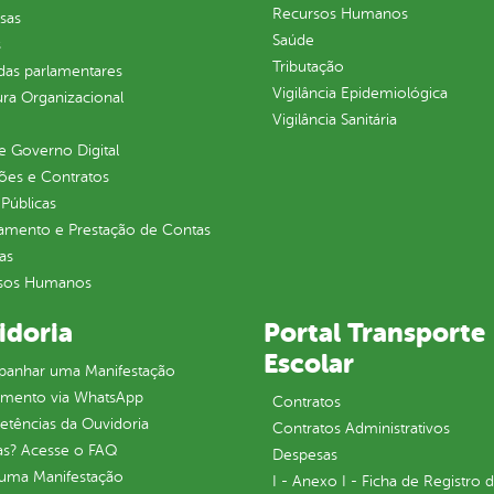
Recursos Humanos
sas
Saúde
s
Tributação
as parlamentares
Vigilância Epidemiológica
ura Organizacional
Vigilância Sanitária
 Governo Digital
ções e Contratos
Públicas
jamento e Prestação de Contas
as
sos Humanos
idoria
Portal Transporte
Escolar
anhar uma Manifestação
imento via WhatsApp
Contratos
tências da Ouvidoria
Contratos Administrativos
as? Acesse o FAQ
Despesas
 uma Manifestação
I - Anexo I - Ficha de Registro 