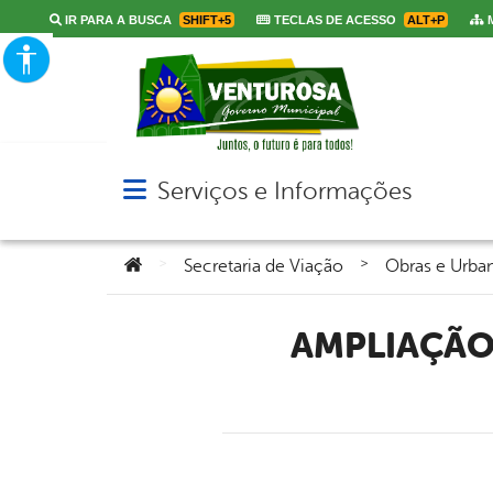
IR PARA A BUSCA
SHIFT+5
TECLAS DE ACESSO
ALT+P
M
Serviços e Informações
Abrir menu principal de navegação
Você está aqui:
>
>
Secretaria de Viação
Obras e Urba
AMPLIAÇÃO DA ARBORIZAÇÃO DA AVENIDA CAPITÃO