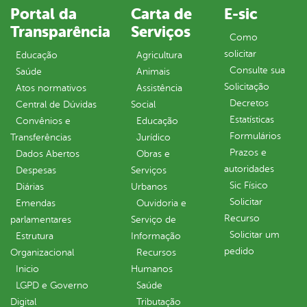
Portal da
Carta de
E-sic
Transparência
Serviços
Como
solicitar
Educação
Agricultura
Consulte sua
Saúde
Animais
Solicitação
Atos normativos
Assistência
Decretos
Central de Dúvidas
Social
Estatísticas
Convênios e
Educação
Formulários
Transferências
Jurídico
Prazos e
Dados Abertos
Obras e
autoridades
Despesas
Serviços
Sic Físico
Diárias
Urbanos
Solicitar
Emendas
Ouvidoria e
Recurso
parlamentares
Serviço de
Solicitar um
Estrutura
Informação
pedido
Organizacional
Recursos
Inicio
Humanos
LGPD e Governo
Saúde
Digital
Tributação