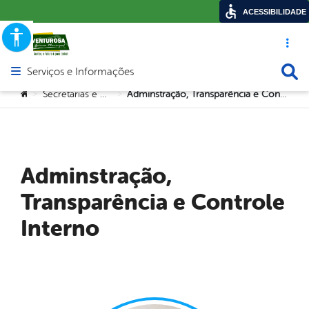
ACESSIBILIDADE
Acesso ráp
Busca
Serviços e Informações
Abrir menu principal de navegação
Você está aqui:
Secretarias e Orgãos
Adminstração, Transparência e Controle Interno
>
>
Adminstração,
Transparência e Controle
Interno