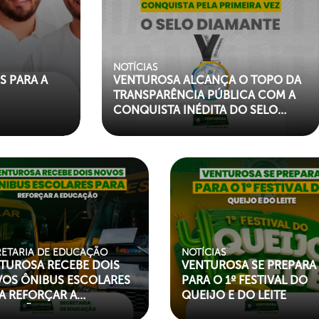
NOTÍCIAS
L REALIZA
VENTUROSA ALCANÇA O TOPO DA
ÍPIO
TRANSPARÊNCIA PÚBLICA COM A
CONQUISTA INÉDITA DO SELO
DIAMANTE
t my-paroller">
"left my-paroller">
RETARIA DE EDUCAÇÃO
NOTÍCIAS
TUROSA RECEBE DOIS
VENTUROSA SE PREPARA
OS ÔNIBUS ESCOLARES
PARA O 1º FESTIVAL DO
A REFORÇAR A
QUEIJO E DO LEITE
UCAÇÃO