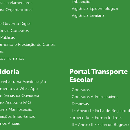
Tributação
as parlamentares
Vigilância Epidemiológica
ura Organizacional
Vigilância Sanitária
 Governo Digital
ções e Contratos
Públicas
jamento e Prestação de Contas
as
sos Humanos
idoria
Portal Transporte
Escolar
anhar uma Manifestação
imento via WhatsApp
Contratos
tências da Ouvidoria
Contratos Administrativos
as? Acesse o FAQ
Despesas
 uma Manifestação
I - Anexo I - Ficha de Registro 
mações Importantes
Fornecedor - Forma Indireta
rios Anuais
II - Anexo II - Ficha de Registro