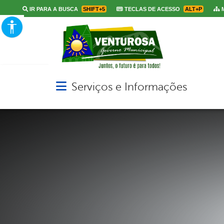
IR PARA A BUSCA
SHIFT+5
TECLAS DE ACESSO
ALT+P
M
Serviços e Informações
Abrir menu principal de navegação