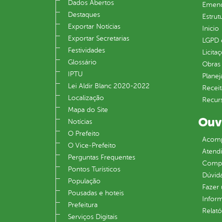
Dados Abertos
Emend
Destaques
Estrut
Exportar Notícias
Inicio
Exportar Secretarias
LGPD e
Festividades
Licita
Glossário
Obras 
IPTU
Plane
Lei Aldir Blanc 2020-2022
Receit
Localização
Recur
Mapa do Site
Ouv
Notícias
O Prefeito
Acomp
O Vice‐Prefeito
Atend
Perguntas Frequentes
Compe
Pontos Turísticos
Dúvid
População
Fazer
Pousadas e hoteis
Infor
Prefeitura
Relató
Serviços Digitais