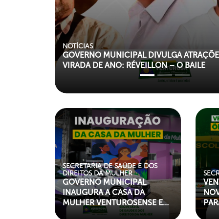
SECRETARIA DE EDUCAÇÃO
COM LINDAS FESTAS, GOVERNO MUNICIPA
AS FORMATURAS DOS ALUNOS DO MUNIC
"left my-paroller">
"lef
SECRETARIA DE SAÚDE E DOS
DIREITOS DA MULHER
SEC
GOVERNO MUNICIPAL
VEN
INAUGURA A CASA DA
NOV
MULHER VENTUROSENSE E
PAR
ENTREGA DUAS NOVAS
ED