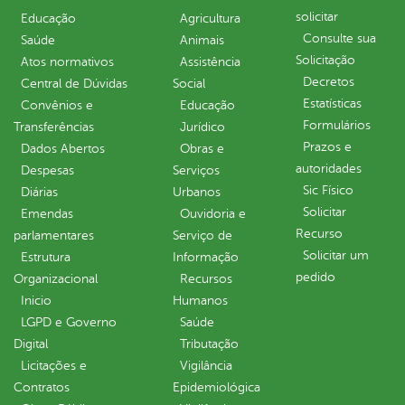
solicitar
Educação
Agricultura
Consulte sua
Saúde
Animais
Solicitação
Atos normativos
Assistência
Decretos
Central de Dúvidas
Social
Estatísticas
Convênios e
Educação
Formulários
Transferências
Jurídico
Prazos e
Dados Abertos
Obras e
autoridades
Despesas
Serviços
Sic Físico
Diárias
Urbanos
Solicitar
Emendas
Ouvidoria e
Recurso
parlamentares
Serviço de
Solicitar um
Estrutura
Informação
pedido
Organizacional
Recursos
Inicio
Humanos
LGPD e Governo
Saúde
Digital
Tributação
Licitações e
Vigilância
Contratos
Epidemiológica