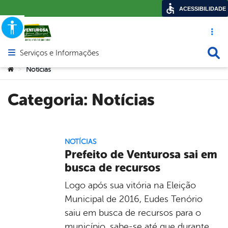
ACESSIBILIDADE
Acesso ráp
Busca
Serviços e Informações
Abrir menu principal de navegação
Você está aqui:
Notícias
>
Categoria:
Notícias
NOTÍCIAS
Prefeito de Venturosa sai em
busca de recursos
Logo após sua vitória na Eleição
Municipal de 2016, Eudes Tenório
saiu em busca de recursos para o
município, sabe-se até que durante