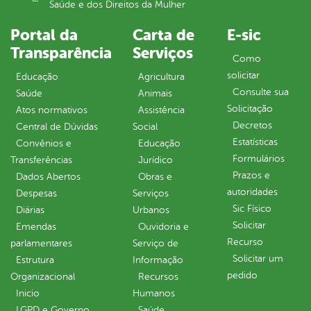
Saúde e dos Direitos da Mulher
Portal da
Carta de
E-sic
Transparência
Serviços
Como
solicitar
Educação
Agricultura
Consulte sua
Saúde
Animais
Solicitação
Atos normativos
Assistência
Decretos
Central de Dúvidas
Social
Estatísticas
Convênios e
Educação
Formulários
Transferências
Jurídico
Prazos e
Dados Abertos
Obras e
autoridades
Despesas
Serviços
Sic Físico
Diárias
Urbanos
Solicitar
Emendas
Ouvidoria e
Recurso
parlamentares
Serviço de
Solicitar um
Estrutura
Informação
pedido
Organizacional
Recursos
Inicio
Humanos
LGPD e Governo
Saúde