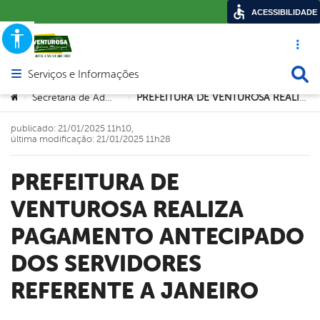
ACESSIBILIDADE
Acesso ráp
Busca
Serviços e Informações
Abrir menu principal de navegação
Você está aqui:
Secretaria de Administração
PREFEITURA DE VENTUROSA REALIZA PAGAMENTO ANTECIPADO DOS SERVIDORES REFERENTE A JANEIRO
>
>
publicado: 21/01/2025 11h10,
última modificação: 21/01/2025 11h28
PREFEITURA DE
VENTUROSA REALIZA
PAGAMENTO ANTECIPADO
DOS SERVIDORES
REFERENTE A JANEIRO