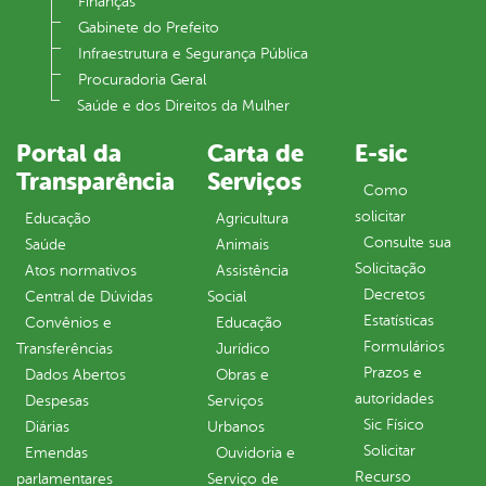
Finanças
Gabinete do Prefeito
Infraestrutura e Segurança Pública
Procuradoria Geral
Saúde e dos Direitos da Mulher
Portal da
Carta de
E-sic
Transparência
Serviços
Como
solicitar
Educação
Agricultura
Consulte sua
Saúde
Animais
Solicitação
Atos normativos
Assistência
Decretos
Central de Dúvidas
Social
Estatísticas
Convênios e
Educação
Formulários
Transferências
Jurídico
Prazos e
Dados Abertos
Obras e
autoridades
Despesas
Serviços
Sic Físico
Diárias
Urbanos
Solicitar
Emendas
Ouvidoria e
Recurso
parlamentares
Serviço de