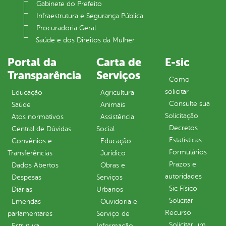
Gabinete do Prefeito
Infraestrutura e Segurança Pública
Procuradoria Geral
Saúde e dos Direitos da Mulher
Portal da
Carta de
E-sic
Transparência
Serviços
Como
solicitar
Educação
Agricultura
Consulte sua
Saúde
Animais
Solicitação
Atos normativos
Assistência
Decretos
Central de Dúvidas
Social
Estatísticas
Convênios e
Educação
Formulários
Transferências
Jurídico
Prazos e
Dados Abertos
Obras e
autoridades
Despesas
Serviços
Sic Físico
Diárias
Urbanos
Solicitar
Emendas
Ouvidoria e
Recurso
parlamentares
Serviço de
Solicitar um
Estrutura
Informação