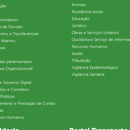
Animais
ção
Assistência Social
Educação
normativos
Jurídico
l de Dúvidas
Obras e Serviços Urbanos
ios e Transferências
Ouvidoria e Serviço de Informa
 Abertos
Recursos Humanos
sas
Saúde
s
Tributação
as parlamentares
Vigilância Epidemiológica
ura Organizacional
Vigilância Sanitária
 Governo Digital
ções e Contratos
Públicas
jamento e Prestação de Contas
as
sos Humanos