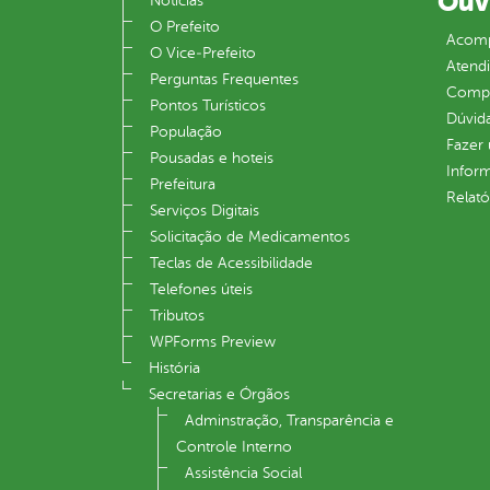
Ouv
Notícias
O Prefeito
Acomp
O Vice‐Prefeito
Atend
Perguntas Frequentes
Compe
Pontos Turísticos
Dúvid
População
Fazer
Pousadas e hoteis
Infor
Prefeitura
Relató
Serviços Digitais
Solicitação de Medicamentos
Teclas de Acessibilidade
Telefones úteis
Tributos
WPForms Preview
História
Secretarias e Órgãos
Adminstração, Transparência e
Controle Interno
Assistência Social