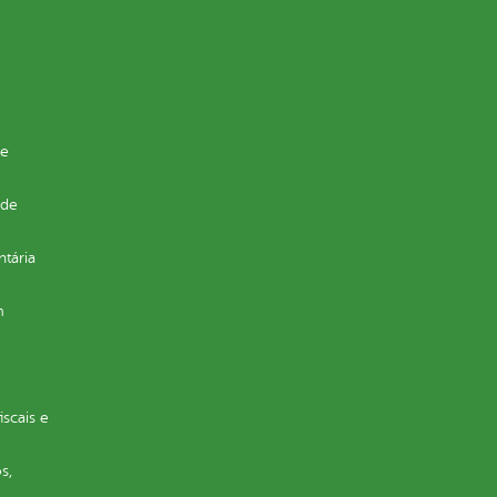
de
 de
ntária
m
iscais e
s,