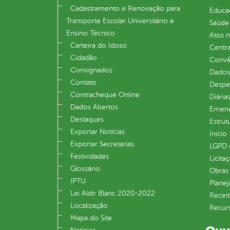
Cadastramento e Renovação para
Educa
Transporte Escolar Universitário e
Saúde
Ensino Técnico
Atos 
Carteira do Idoso
Centra
Cidadão
Convên
Consignados
Dados
Contato
Despe
Contracheque Online
Diária
Dados Abertos
Emend
Destaques
Estrut
Exportar Notícias
Inicio
Exportar Secretarias
LGPD e
Festividades
Licita
Glossário
Obras 
IPTU
Plane
Lei Aldir Blanc 2020-2022
Receit
Localização
Recur
Mapa do Site