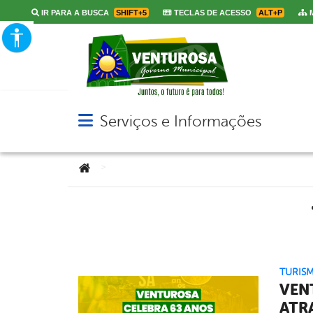
IR PARA A BUSCA
SHIFT+5
TECLAS DE ACESSO
ALT+P
M
Serviços e Informações
Abrir menu principal de navegação
Você está aqui:
>
TURISM
VEN
ATR