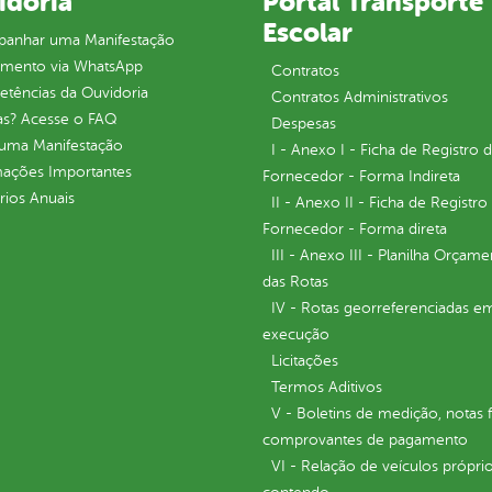
idoria
Portal Transporte
Escolar
anhar uma Manifestação
imento via WhatsApp
Contratos
tências da Ouvidoria
Contratos Administrativos
as? Acesse o FAQ
Despesas
 uma Manifestação
I - Anexo I - Ficha de Registro 
mações Importantes
Fornecedor - Forma Indireta
rios Anuais
II - Anexo II - Ficha de Registro
Fornecedor - Forma direta
III - Anexo III - Planilha Orçame
das Rotas
IV - Rotas georreferenciadas e
execução
Licitações
Termos Aditivos
V - Boletins de medição, notas f
comprovantes de pagamento
VI - Relação de veículos próprio