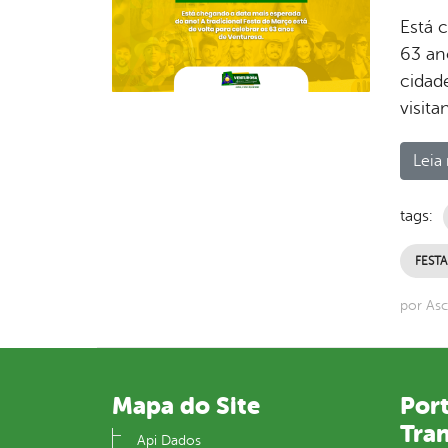
Está 
63 an
cidad
visita
Leia 
tags:
FEST
por As
Mapa do Site
Port
Tra
Api Dados