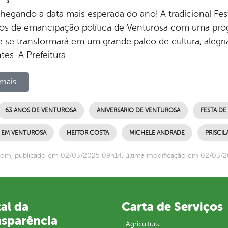
chegando a data mais esperada do ano! A tradicional Fes
os de emancipação política de Venturosa com uma progr
e se transformará em um grande palco de cultura, alegri
ntes. A Prefeitura
mais...
63 ANOS DE VENTUROSA
ANIVERSÁRIO DE VENTUROSA
FESTA DE
A EM VENTUROSA
HEITOR COSTA
MICHELE ANDRADE
PRISCIL
com, publicado em 02/03/2025 09h14, última modificação em 02/03/
al da
Carta de Serviços
nsparência
Agricultura