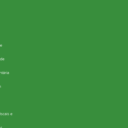
de
 de
ntária
m
iscais e
s,