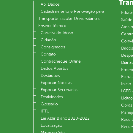
Tra
Api Dados
Cadastramento e Renovação para
Educa
Transporte Escolar Universitário e
Saúde
Ensino Técnico
Atos 
Carteira do Idoso
Centra
Cidadão
Convên
Consignados
Dados
Contato
Despe
Contracheque Online
Diária
Dados Abertos
Emend
Destaques
Estrut
Exportar Notícias
Inicio
Exportar Secretarias
LGPD e
Festividades
Licita
Glossário
Obras 
IPTU
Plane
Lei Aldir Blanc 2020-2022
Receit
Localização
Recur
Mapa do Site