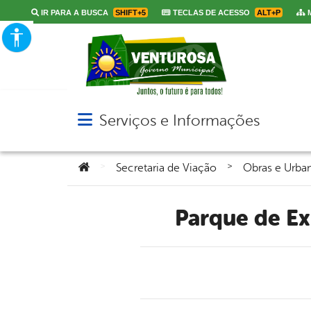
IR PARA A BUSCA
SHIFT+5
TECLAS DE ACESSO
ALT+P
M
Serviços e Informações
Abrir menu principal de navegação
Você está aqui:
>
>
Secretaria de Viação
Obras e Urba
Parque de E