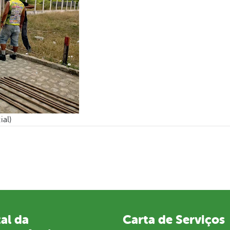
ial)
al da
Carta de Serviços