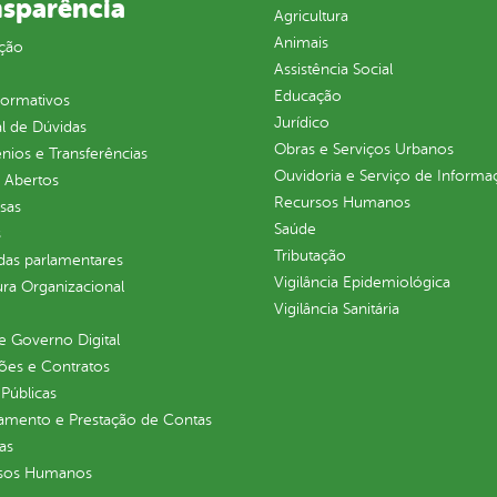
nsparência
Agricultura
Animais
ção
Assistência Social
Educação
normativos
Jurídico
l de Dúvidas
Obras e Serviços Urbanos
ios e Transferências
Ouvidoria e Serviço de Informa
 Abertos
Recursos Humanos
sas
Saúde
s
Tributação
as parlamentares
Vigilância Epidemiológica
ura Organizacional
Vigilância Sanitária
 Governo Digital
ções e Contratos
Públicas
jamento e Prestação de Contas
as
sos Humanos