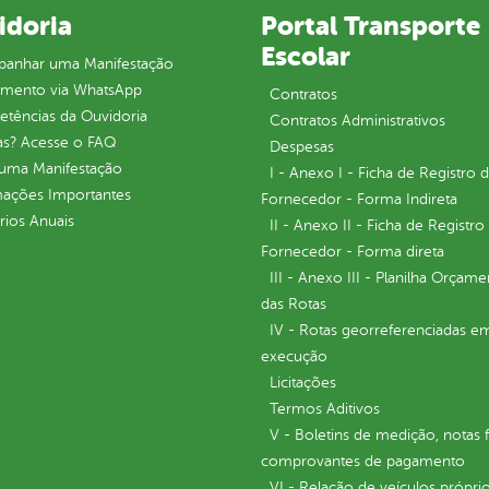
idoria
Portal Transporte
Escolar
anhar uma Manifestação
imento via WhatsApp
Contratos
tências da Ouvidoria
Contratos Administrativos
as? Acesse o FAQ
Despesas
 uma Manifestação
I - Anexo I - Ficha de Registro 
mações Importantes
Fornecedor - Forma Indireta
rios Anuais
II - Anexo II - Ficha de Registro
Fornecedor - Forma direta
III - Anexo III - Planilha Orçame
das Rotas
IV - Rotas georreferenciadas e
execução
Licitações
Termos Aditivos
V - Boletins de medição, notas f
comprovantes de pagamento
VI - Relação de veículos próprio