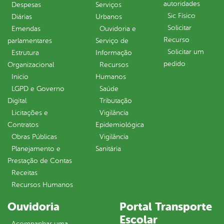
autoridades
Despesas
Serviços
Sic Físico
Diárias
Urbanos
Solicitar
Emendas
Ouvidoria e
Recurso
parlamentares
Serviço de
Solicitar um
Estrutura
Informação
pedido
Organizacional
Recursos
Inicio
Humanos
LGPD e Governo
Saúde
Digital
Tributação
Licitações e
Vigilância
Contratos
Epidemiológica
Obras Públicas
Vigilância
Planejamento e
Sanitária
Prestação de Contas
Receitas
Recursos Humanos
Ouvidoria
Portal Transporte
Escolar
Acompanhar uma