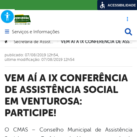
ACESSIBILIDADE
Acesso ráp
Busca
Serviços e Informações
Abrir menu principal de navegação
Você está aqui:
Secretaria de Assistência Social
VEM AÍ A IX CONFERÊNCIA DE ASSISTÊNCIA SOCIAL EM VENTUROSA: PARTICIPE!
>
>
publicado: 07/08/2019 12h54,
última modificação: 07/08/2019 12h54
VEM AÍ A IX CONFERÊNCIA
DE ASSISTÊNCIA SOCIAL
EM VENTUROSA:
PARTICIPE!
O CMAS – Conselho Municipal de Assistência