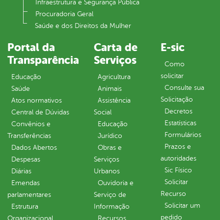
Infraestrutura e Segurança Pública
Procuradoria Geral
Saúde e dos Direitos da Mulher
Portal da
Carta de
E-sic
Transparência
Serviços
Como
solicitar
Educação
Agricultura
Consulte sua
Saúde
Animais
Solicitação
Atos normativos
Assistência
Decretos
Central de Dúvidas
Social
Estatísticas
Convênios e
Educação
Formulários
Transferências
Jurídico
Prazos e
Dados Abertos
Obras e
autoridades
Despesas
Serviços
Sic Físico
Diárias
Urbanos
Solicitar
Emendas
Ouvidoria e
Recurso
parlamentares
Serviço de
Solicitar um
Estrutura
Informação
pedido
Organizacional
Recursos