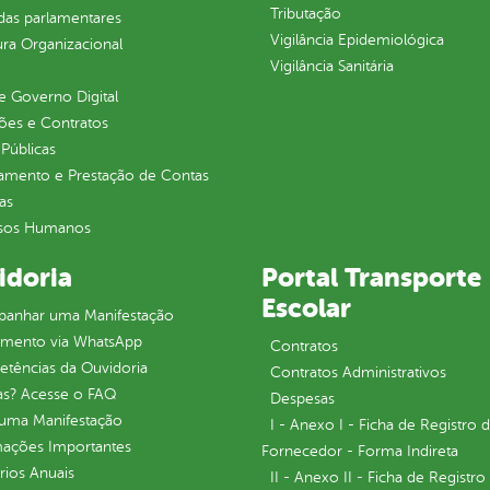
Tributação
as parlamentares
Vigilância Epidemiológica
ura Organizacional
Vigilância Sanitária
 Governo Digital
ções e Contratos
Públicas
jamento e Prestação de Contas
as
sos Humanos
idoria
Portal Transporte
Escolar
anhar uma Manifestação
imento via WhatsApp
Contratos
tências da Ouvidoria
Contratos Administrativos
as? Acesse o FAQ
Despesas
 uma Manifestação
I - Anexo I - Ficha de Registro 
mações Importantes
Fornecedor - Forma Indireta
rios Anuais
II - Anexo II - Ficha de Registro