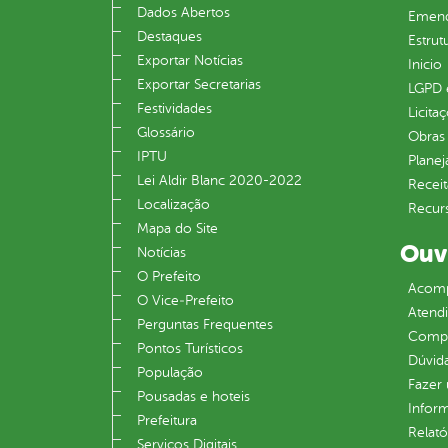
Dados Abertos
Emend
Destaques
Estrut
Exportar Notícias
Inicio
Exportar Secretarias
LGPD e
Festividades
Licita
Glossário
Obras 
IPTU
Plane
Lei Aldir Blanc 2020-2022
Receit
Localização
Recur
Mapa do Site
Ouv
Notícias
O Prefeito
Acomp
O Vice‐Prefeito
Atend
Perguntas Frequentes
Compe
Pontos Turísticos
Dúvid
População
Fazer
Pousadas e hoteis
Infor
Prefeitura
Relató
Serviços Digitais