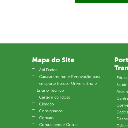
Mapa do Site
Port
Tra
Api Dados
Cadastramento e Renovação para
Educa
Transporte Escolar Universitário e
Saúde
Ensino Técnico
Atos 
Carteira do Idoso
Centra
Cidadão
Convên
Consignados
Dados
Contato
Despe
Contracheque Online
Diária