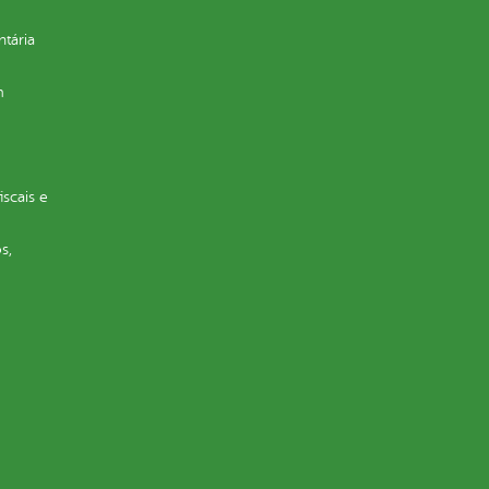
ntária
m
iscais e
s,