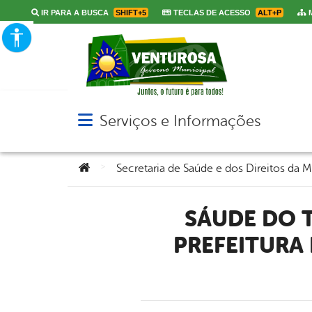
IR PARA A BUSCA
SHIFT+5
TECLAS DE ACESSO
ALT+P
M
Serviços e Informações
Abrir menu principal de navegação
Você está aqui:
>
Secretaria de Saúde e dos Direitos da M
SÁUDE DO TRABALHADOR VENTUROSENSE: AÇÃO DA
PREFEITURA