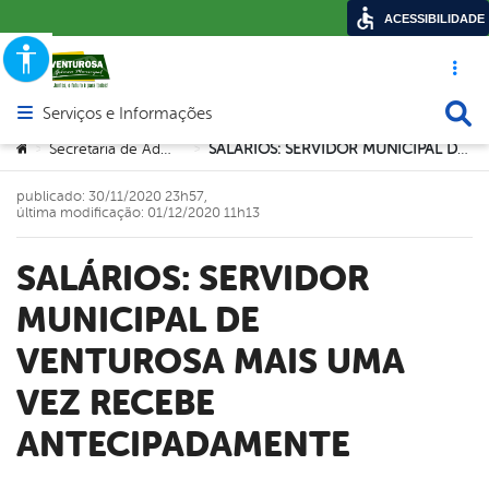
ACESSIBILIDADE
Acesso ráp
Busca
Serviços e Informações
Abrir menu principal de navegação
Você está aqui:
Secretaria de Administração
SALÁRIOS: SERVIDOR MUNICIPAL DE VENTUROSA MAIS UMA VEZ RECEBE ANTECIPADAMENTE
>
>
publicado: 30/11/2020 23h57,
última modificação: 01/12/2020 11h13
SALÁRIOS: SERVIDOR
MUNICIPAL DE
VENTUROSA MAIS UMA
VEZ RECEBE
ANTECIPADAMENTE