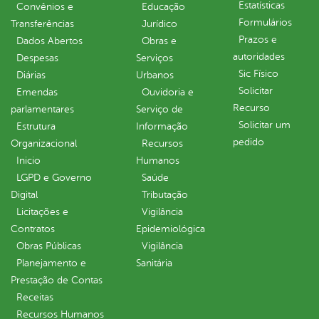
Estatísticas
Convênios e
Educação
Formulários
Transferências
Jurídico
Prazos e
Dados Abertos
Obras e
autoridades
Despesas
Serviços
Sic Físico
Diárias
Urbanos
Solicitar
Emendas
Ouvidoria e
Recurso
parlamentares
Serviço de
Solicitar um
Estrutura
Informação
pedido
Organizacional
Recursos
Inicio
Humanos
LGPD e Governo
Saúde
Digital
Tributação
Licitações e
Vigilância
Contratos
Epidemiológica
Obras Públicas
Vigilância
Planejamento e
Sanitária
Prestação de Contas
Receitas
Recursos Humanos