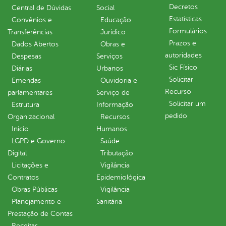
Decretos
Central de Dúvidas
Social
Estatísticas
Convênios e
Educação
Formulários
Transferências
Jurídico
Prazos e
Dados Abertos
Obras e
autoridades
Despesas
Serviços
Sic Físico
Diárias
Urbanos
Solicitar
Emendas
Ouvidoria e
Recurso
parlamentares
Serviço de
Solicitar um
Estrutura
Informação
pedido
Organizacional
Recursos
Inicio
Humanos
LGPD e Governo
Saúde
Digital
Tributação
Licitações e
Vigilância
Contratos
Epidemiológica
Obras Públicas
Vigilância
Planejamento e
Sanitária
Prestação de Contas
Receitas