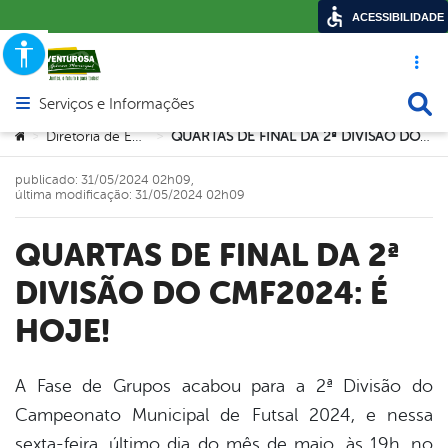
ACESSIBILIDADE
Acesso ráp
Busca
Serviços e Informações
Abrir menu principal de navegação
Você está aqui:
Diretoria de Esportes
QUARTAS DE FINAL DA 2ª DIVISÃO DO CMF2024: É HOJE!
>
>
publicado: 31/05/2024 02h09,
última modificação: 31/05/2024 02h09
QUARTAS DE FINAL DA 2ª
DIVISÃO DO CMF2024: É
HOJE!
A Fase de Grupos acabou para a 2ª Divisão do
Campeonato Municipal de Futsal 2024, e nessa
book
sexta-feira, último dia do mês de maio, às 19h, no