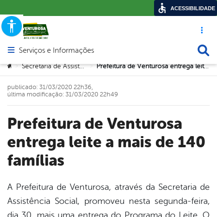
ACESSIBILIDADE
Acesso ráp
Busca
Serviços e Informações
Abrir menu principal de navegação
Você está aqui:
Secretaria de Assistência Social
Prefeitura de Venturosa entrega leite a mais de 140 famílias
>
>
publicado: 31/03/2020 22h36,
última modificação: 31/03/2020 22h49
Prefeitura de Venturosa
entrega leite a mais de 140
famílias
A Prefeitura de Venturosa, através da Secretaria de
Assistência Social, promoveu nesta segunda-feira,
book
dia 30, mais uma entrega do Programa do Leite. O