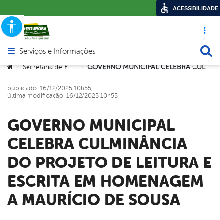
ACESSIBILIDADE
Acesso ráp
Busca
Serviços e Informações
Abrir menu principal de navegação
Você está aqui:
Secretaria de Educação
GOVERNO MUNICIPAL CELEBRA CULMINÂNCIA DO PROJETO DE LEITURA E ESCRITA EM HOMENAGEM A MAURÍCIO DE SOUSA
>
>
publicado: 16/12/2025 10h55,
última modificação: 16/12/2025 10h55
GOVERNO MUNICIPAL
CELEBRA CULMINÂNCIA
DO PROJETO DE LEITURA E
ESCRITA EM HOMENAGEM
A MAURÍCIO DE SOUSA