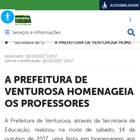
ACESSIBILIDADE
Acesso ráp
Busca
Serviços e Informações
Abrir menu principal de navegação
Você está aqui:
Secretaria de Governo
A PREFEITURA DE VENTUROSA HOMENAGEIA OS PROFESSORES
>
>
publicado: 16/10/2017 11h17,
última modificação: 16/10/2017 11h17
A PREFEITURA DE
VENTUROSA HOMENAGEIA
OS PROFESSORES
A Prefeitura de Venturosa, através da Secretaria de
Educação, realizou na noite de sábado, 14 de
book
outubro de 2017, uma festa em homenagem aos