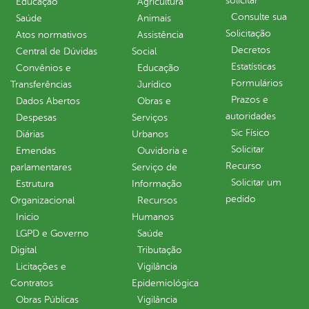
solicitar
Educação
Agricultura
Consulte sua
Saúde
Animais
Solicitação
Atos normativos
Assistência
Decretos
Central de Dúvidas
Social
Estatísticas
Convênios e
Educação
Formulários
Transferências
Jurídico
Prazos e
Dados Abertos
Obras e
autoridades
Despesas
Serviços
Sic Físico
Diárias
Urbanos
Solicitar
Emendas
Ouvidoria e
Recurso
parlamentares
Serviço de
Solicitar um
Estrutura
Informação
pedido
Organizacional
Recursos
Inicio
Humanos
LGPD e Governo
Saúde
Digital
Tributação
Licitações e
Vigilância
Contratos
Epidemiológica
Obras Públicas
Vigilância