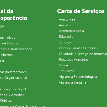
al da
Carta de Serviços
nsparência
Agricultura
Animais
ção
Assistência Social
Educação
normativos
Jurídico
l de Dúvidas
Obras e Serviços Urbanos
ios e Transferências
Ouvidoria e Serviço de Informa
 Abertos
Recursos Humanos
sas
Saúde
s
Tributação
as parlamentares
Vigilância Epidemiológica
ura Organizacional
Vigilância Sanitária
 Governo Digital
ções e Contratos
Públicas
jamento e Prestação de Contas