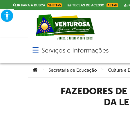
IR PARA A BUSCA
SHIFT+5
TECLAS DE ACESSO
ALT+P
M
Serviços e Informações
Abrir menu principal de navegação
Você está aqui:
>
>
Secretaria de Educação
Cultura e 
FAZEDORES DE CULTURA DE VENTUROSA RECEBEM PRÊMIOS
DA LE