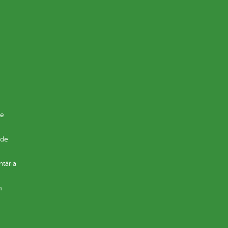
de
 de
ntária
m