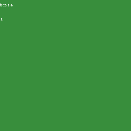
iscais e
s,