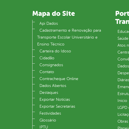
Mapa do Site
Port
Tra
Api Dados
Cadastramento e Renovação para
Educa
Transporte Escolar Universitário e
Saúde
Ensino Técnico
Atos 
Carteira do Idoso
Centra
Cidadão
Convên
Consignados
Dados
Contato
Despe
Contracheque Online
Diária
Dados Abertos
Emend
Destaques
Estrut
Exportar Notícias
Inicio
Exportar Secretarias
LGPD e
Festividades
Licita
Glossário
Obras 
IPTU
Plane