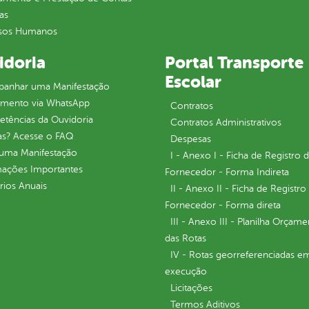
as
sos Humanos
idoria
Portal Transporte
Escolar
anhar uma Manifestação
imento via WhatsApp
Contratos
tências da Ouvidoria
Contratos Administrativos
as? Acesse o FAQ
Despesas
 uma Manifestação
I - Anexo I - Ficha de Registro 
mações Importantes
Fornecedor - Forma Indireta
rios Anuais
II - Anexo II - Ficha de Registro
Fornecedor - Forma direta
III - Anexo III - Planilha Orçame
das Rotas
IV - Rotas georreferenciadas e
execução
Licitações
Termos Aditivos