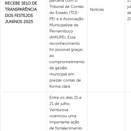
parceria com o
2
RECEBE SELO DE
Tribunal de Contas
ju
TRANSPARÊNCIA
Notícias
do Estado (TCE-
d
DOS FESTEJOS
PE) e a Associação
2
JUNINOS 2025
Municipalista de
Pernambuco
(AMUPE). Esse
reconhecimento
foi possível graças
ao
comprometimento
da gestão
municipal em
prestar contas de
forma clara
Entre os dias 15 e
21 de julho,
Venturosa
vivenciou uma
importante ação
de fortalecimento