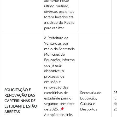
Somente neste
último mutirão,
diversos pacientes
foram levados até
a cidade do Recife
para realizar
A Prefeitura de
Venturosa, por
meio da Secretaria
Municipal de
Educação, informa
que já está
disponível o
processo de
emissão e
renovação das
SOLICITAÇÃO E
carteirinhas de
Secretaria de
2
RENOVAÇÃO DAS
estudante para o
Educação,
ju
CARTEIRINHAS DE
segundo semestre
Cultura e
d
ESTUDANTE ESTÃO
de 2025.
Desportos
2
ABERTAS
Atenção aos links