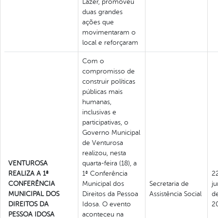
Lazer, promoveu
duas grandes
ações que
movimentaram o
local e reforçaram
Com o
compromisso de
construir políticas
públicas mais
humanas,
inclusivas e
participativas, o
Governo Municipal
de Venturosa
realizou, nesta
VENTUROSA
quarta-feira (18), a
REALIZA A 1ª
1ª Conferência
2
CONFERÊNCIA
Municipal dos
Secretaria de
j
MUNICIPAL DOS
Direitos da Pessoa
Assistência Social
d
DIREITOS DA
Idosa. O evento
2
PESSOA IDOSA
aconteceu na