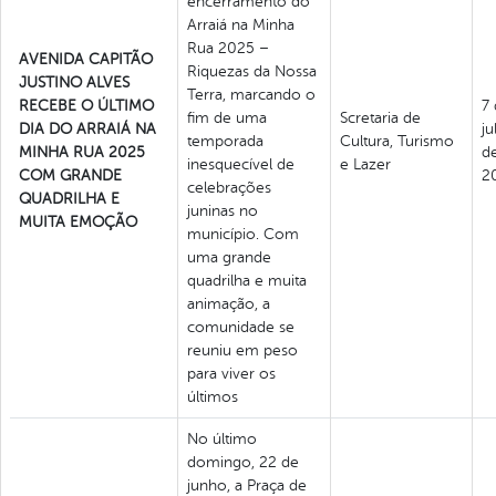
encerramento do
Arraiá na Minha
Rua 2025 –
AVENIDA CAPITÃO
Riquezas da Nossa
JUSTINO ALVES
Terra, marcando o
RECEBE O ÚLTIMO
7
fim de uma
Scretaria de
DIA DO ARRAIÁ NA
ju
temporada
Cultura, Turismo
MINHA RUA 2025
d
inesquecível de
e Lazer
COM GRANDE
2
celebrações
QUADRILHA E
juninas no
MUITA EMOÇÃO
município. Com
uma grande
quadrilha e muita
animação, a
comunidade se
reuniu em peso
para viver os
últimos
No último
domingo, 22 de
junho, a Praça de