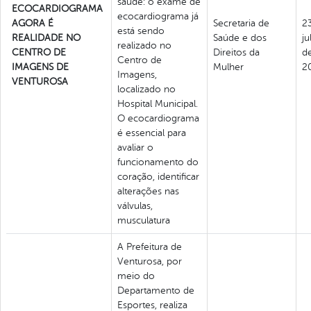
saúde: o exame de
ECOCARDIOGRAMA
ecocardiograma já
AGORA É
Secretaria de
2
está sendo
REALIDADE NO
Saúde e dos
ju
realizado no
CENTRO DE
Direitos da
d
Centro de
IMAGENS DE
Mulher
2
Imagens,
VENTUROSA
localizado no
Hospital Municipal.
O ecocardiograma
é essencial para
avaliar o
funcionamento do
coração, identificar
alterações nas
válvulas,
musculatura
A Prefeitura de
Venturosa, por
meio do
Departamento de
Esportes, realiza