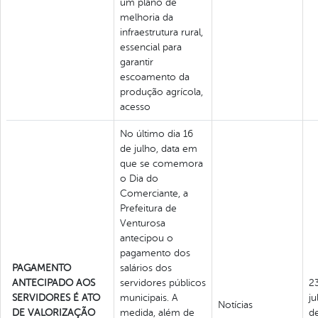
um plano de
melhoria da
infraestrutura rural,
essencial para
garantir
escoamento da
produção agrícola,
acesso
No último dia 16
de julho, data em
que se comemora
o Dia do
Comerciante, a
Prefeitura de
Venturosa
antecipou o
pagamento dos
PAGAMENTO
salários dos
ANTECIPADO AOS
servidores públicos
2
SERVIDORES É ATO
municipais. A
ju
Notícias
DE VALORIZAÇÃO
medida, além de
d