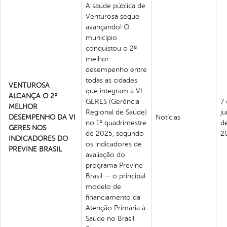
A saúde pública de
Venturosa segue
avançando! O
município
conquistou o 2º
melhor
desempenho entre
todas as cidades
VENTUROSA
que integram a VI
ALCANÇA O 2º
GERES (Gerência
7
MELHOR
Regional de Saúde)
j
DESEMPENHO DA VI
Notícias
no 1º quadrimestre
d
GERES NOS
de 2025, segundo
2
INDICADORES DO
os indicadores de
PREVINE BRASIL
avaliação do
programa Previne
Brasil — o principal
modelo de
financiamento da
Atenção Primária à
Saúde no Brasil.