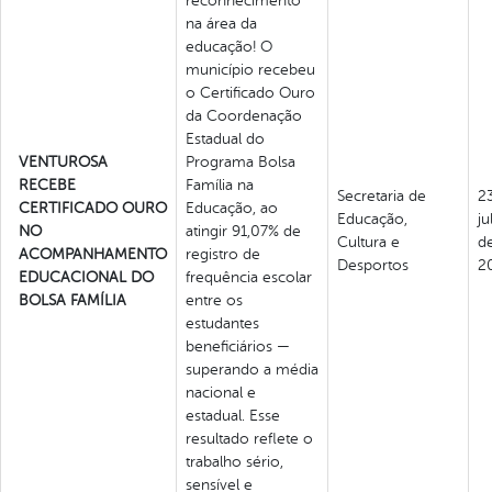
reconhecimento
na área da
educação! O
município recebeu
o Certificado Ouro
da Coordenação
Estadual do
VENTUROSA
Programa Bolsa
RECEBE
Família na
Secretaria de
2
CERTIFICADO OURO
Educação, ao
Educação,
ju
NO
atingir 91,07% de
Cultura e
d
ACOMPANHAMENTO
registro de
Desportos
2
EDUCACIONAL DO
frequência escolar
BOLSA FAMÍLIA
entre os
estudantes
beneficiários —
superando a média
nacional e
estadual. Esse
resultado reflete o
trabalho sério,
sensível e