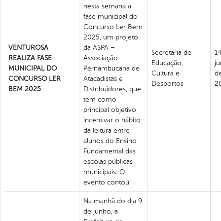
nesta semana a
fase municipal do
Concurso Ler Bem
2025, um projeto
VENTUROSA
da ASPA –
Secretaria de
1
REALIZA FASE
Associação
Educação,
j
MUNICIPAL DO
Pernambucana de
Cultura e
d
CONCURSO LER
Atacadistas e
Desportos
2
BEM 2025
Distribuidores, que
tem como
principal objetivo
incentivar o hábito
da leitura entre
alunos do Ensino
Fundamental das
escolas públicas
municipais. O
evento contou
Na manhã do dia 9
de junho, a