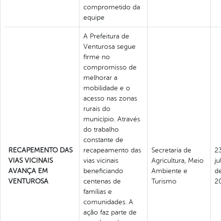
comprometido da
equipe
A Prefeitura de
Venturosa segue
firme no
compromisso de
melhorar a
mobilidade e o
acesso nas zonas
rurais do
município. Através
do trabalho
constante de
RECAPEMENTO DAS
recapeamento das
Secretaria de
2
VIAS VICINAIS
vias vicinais
Agricultura, Meio
ju
AVANÇA EM
beneficiando
Ambiente e
d
VENTUROSA
centenas de
Turismo
2
famílias e
comunidades. A
ação faz parte de