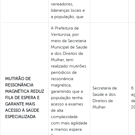
vereadores,
lideranças locais e
a população, que
A Prefeitura de
Venturosa, por
meio da Secretaria
Municipal de Saúde
e dos Direitos da
Mulher, tem
realizado mutirões
periódicos de
MUTIRÃO DE
ressonância
RESSONÂNCIA
magnética,
Secretaria de
6
MAGNÉTICA REDUZ
garantindo que a
Saúde e dos
a
FILA DE ESPERA E
população tenha
Direitos da
d
GARANTE MAIS
acesso a exames
Mulher
2
ACESSO À SAÚDE
de alta
ESPECIALIZADA
complexidade
com mais agilidade
e menos espera.