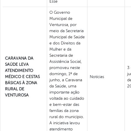
Esse
O Governo
Municipal de
Venturosa, por
meio da Secretaria
Municipal de Saúde
e dos Direitos da
Mulher e da
Secretaria de
CARAVANA DA
Assistência Social,
SAÚDE LEVA
promoveu neste
3
ATENDIMENTO
domingo, 1º de
j
MÉDICO E CESTAS
Notícias
junho, a Caravana
d
BÁSICAS À ZONA
da Saúde, uma
2
RURAL DE
importante ação
VENTUROSA
voltada ao cuidado
e bem-estar das
famílias da zona
rural do município.
A iniciativa levou
atendimento