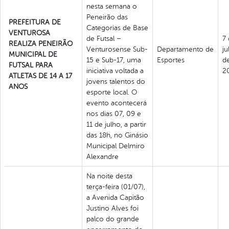
nesta semana o
Peneirão das
PREFEITURA DE
Categorias de Base
VENTUROSA
de Futsal –
7
REALIZA PENEIRÃO
Venturosense Sub-
Departamento de
ju
MUNICIPAL DE
15 e Sub-17, uma
Esportes
d
FUTSAL PARA
iniciativa voltada a
2
ATLETAS DE 14 A 17
jovens talentos do
ANOS
esporte local. O
evento acontecerá
nos dias 07, 09 e
11 de julho, a partir
das 18h, no Ginásio
Municipal Delmiro
Alexandre
Na noite desta
terça-feira (01/07),
a Avenida Capitão
Justino Alves foi
palco do grande