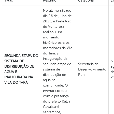
Titulo
Resumo
Categoria
D
No último sábado,
dia 26 de julho de
2025, a Prefeitura
de Venturosa
realizou um
momento
histórico para os
moradores da Vila
do Tará: a
SEGUNDA ETAPA DO
inauguração da
SISTEMA DE
6
segunda etapa do
Secretaria de
DISTRIBUIÇÃO DE
a
sistema de
Desenvolvimento
ÁGUA É
d
distribuição de
Rural
INAUGURADA NA
2
água na
VILA DO TARÁ
comunidade. O
evento contou
com a presença
do prefeito Kelvin
Cavalcanti,
secretários,