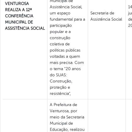
Municipal de
VENTUROSA
Assistência Social,
1
REALIZA A 12ª
um espaço
Secretaria de
j
CONFERÊNCIA
fundamental para a
Assistência Social
d
MUNICIPAL DE
participação
2
ASSISTÊNCIA SOCIAL
popular e a
construção
coletiva de
políticas públicas
voltadas a quem
mais precisa. Com
o tema “20 anos
do SUAS:
Construção,
proteção e
resistência”,
A Prefeitura de
Venturosa, por
meio da Secretaria
Municipal de
Educação, realizou