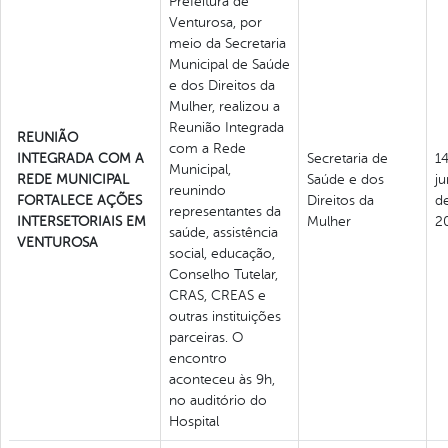
Prefeitura de
Venturosa, por
meio da Secretaria
Municipal de Saúde
e dos Direitos da
Mulher, realizou a
Reunião Integrada
REUNIÃO
com a Rede
INTEGRADA COM A
Secretaria de
1
Municipal,
REDE MUNICIPAL
Saúde e dos
j
reunindo
FORTALECE AÇÕES
Direitos da
d
representantes da
INTERSETORIAIS EM
Mulher
2
saúde, assistência
VENTUROSA
social, educação,
Conselho Tutelar,
CRAS, CREAS e
outras instituições
parceiras. O
encontro
aconteceu às 9h,
no auditório do
Hospital