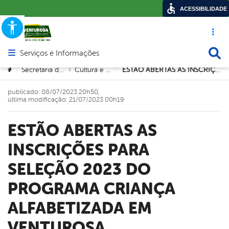
ACESSIBILIDADE
Acesso ráp
Busca
Serviços e Informações
Abrir menu principal de navegação
Você está aqui:
Secretaria de Educação
Cultura e Desportos
ESTÃO ABERTAS AS INSCRIÇÕES PARA SELEÇÃO 2023 DO PROGRAMA CRIANÇA ALFABETIZADA EM VENTUROSA
>
>
>
publicado: 08/07/2023 20h50,
última modificação: 21/07/2023 00h19
ESTÃO ABERTAS AS
INSCRIÇÕES PARA
SELEÇÃO 2023 DO
PROGRAMA CRIANÇA
ALFABETIZADA EM
VENTUROSA