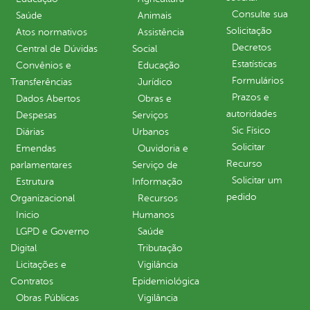
Consulte sua
Saúde
Animais
Solicitação
Atos normativos
Assistência
Decretos
Central de Dúvidas
Social
Estatísticas
Convênios e
Educação
Formulários
Transferências
Jurídico
Prazos e
Dados Abertos
Obras e
autoridades
Despesas
Serviços
Sic Físico
Diárias
Urbanos
Solicitar
Emendas
Ouvidoria e
Recurso
parlamentares
Serviço de
Solicitar um
Estrutura
Informação
pedido
Organizacional
Recursos
Inicio
Humanos
LGPD e Governo
Saúde
Digital
Tributação
Licitações e
Vigilância
Contratos
Epidemiológica
Obras Públicas
Vigilância