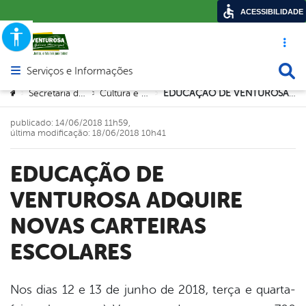
ACESSIBILIDADE
Acesso ráp
Busca
Serviços e Informações
Abrir menu principal de navegação
Você está aqui:
Secretaria de Educação
Cultura e Desportos
EDUCAÇÃO DE VENTUROSA ADQUIRE NOVAS CARTEIRAS ESCOLARES
>
>
>
publicado: 14/06/2018 11h59,
última modificação: 18/06/2018 10h41
EDUCAÇÃO DE
VENTUROSA ADQUIRE
NOVAS CARTEIRAS
ESCOLARES
Nos dias 12 e 13 de junho de 2018, terça e quarta-