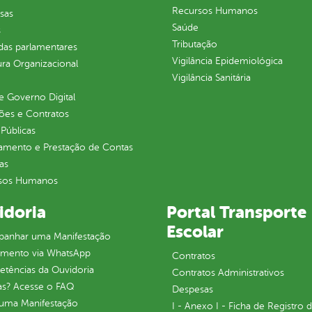
Recursos Humanos
sas
Saúde
s
Tributação
as parlamentares
Vigilância Epidemiológica
ura Organizacional
Vigilância Sanitária
 Governo Digital
ções e Contratos
Públicas
jamento e Prestação de Contas
as
sos Humanos
idoria
Portal Transporte
Escolar
anhar uma Manifestação
imento via WhatsApp
Contratos
tências da Ouvidoria
Contratos Administrativos
as? Acesse o FAQ
Despesas
 uma Manifestação
I - Anexo I - Ficha de Registro 