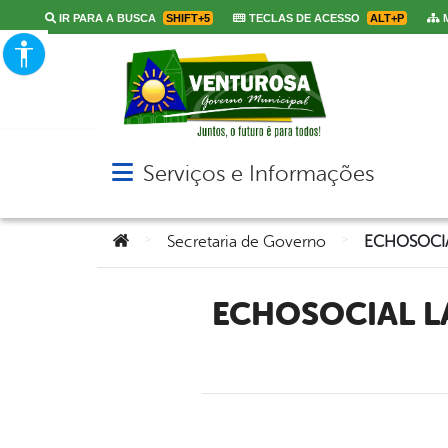
IR PARA A BUSCA
SHIFT+5
TECLAS DE ACESSO
ALT+P
M
Serviços e Informações
Abrir menu principal de navegação
Você está aqui:
>
>
Secretaria de Governo
ECHOSOCIAL LANÇA PROJETO EM EDUCAÇÃO NO DISTRITO