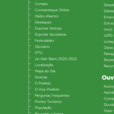
Contato
Despe
Contracheque Online
Diária
Dados Abertos
Emend
Destaques
Estrut
Exportar Notícias
Inicio
Exportar Secretarias
LGPD e
Festividades
Licita
Glossário
Obras 
IPTU
Plane
Lei Aldir Blanc 2020-2022
Receit
Localização
Recur
Mapa do Site
Ouv
Notícias
O Prefeito
Acomp
O Vice‐Prefeito
Atend
Perguntas Frequentes
Compe
Pontos Turísticos
Dúvid
População
Fazer
Pousadas e hoteis