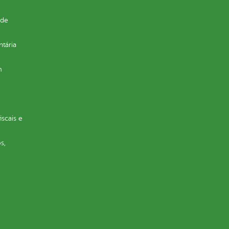
 de
ntária
m
iscais e
s,