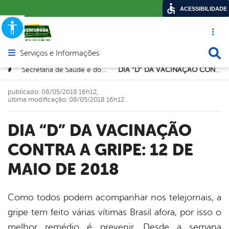
ACESSIBILIDADE
Acesso ráp
Busca
Serviços e Informações
Abrir menu principal de navegação
Você está aqui:
Secretaria de Saúde e dos Direitos da Mulher
DIA “D” DA VACINAÇÃO CONTRA A GRIPE: 12 DE MAIO DE 2018
>
>
publicado: 08/05/2018 16h12,
última modificação: 08/05/2018 16h12
DIA “D” DA VACINAÇÃO
CONTRA A GRIPE: 12 DE
MAIO DE 2018
Como todos podem acompanhar nos telejornais, a
gripe tem feito várias vítimas Brasil afora, por isso o
book
melhor remédio é prevenir. Desde a semana