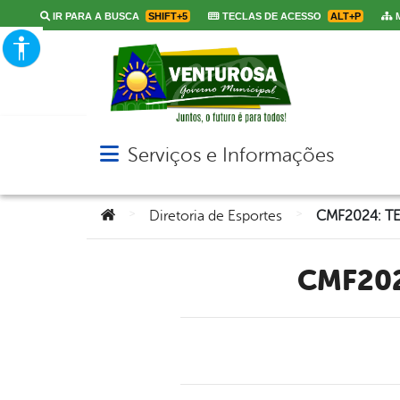
IR PARA A BUSCA
SHIFT+5
TECLAS DE ACESSO
ALT+P
M
Serviços e Informações
Abrir menu principal de navegação
Você está aqui:
>
>
Diretoria de Esportes
CMF2024: T
CMF20