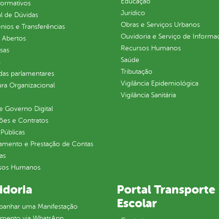
Educação
normativos
Jurídico
l de Dúvidas
Obras e Serviços Urbanos
ios e Transferências
Ouvidoria e Serviço de Informa
 Abertos
Recursos Humanos
sas
Saúde
s
Tributação
as parlamentares
Vigilância Epidemiológica
ura Organizacional
Vigilância Sanitária
 Governo Digital
ções e Contratos
Públicas
jamento e Prestação de Contas
as
sos Humanos
idoria
Portal Transporte
Escolar
anhar uma Manifestação
imento via WhatsApp