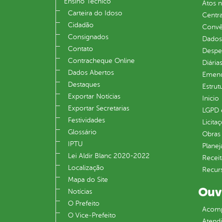
Ensino Técnico
Atos 
Carteira do Idoso
Centra
Cidadão
Convên
Consignados
Dados
Contato
Despe
Contracheque Online
Diária
Dados Abertos
Emend
Destaques
Estrut
Exportar Notícias
Inicio
Exportar Secretarias
LGPD e
Festividades
Licita
Glossário
Obras 
IPTU
Plane
Lei Aldir Blanc 2020-2022
Receit
Localização
Recur
Mapa do Site
Ouv
Notícias
O Prefeito
Acomp
O Vice‐Prefeito
Atend