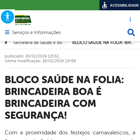
ACESSIBILIDADE
Acesso ráp
Busca
Serviços e Informações
Abrir menu principal de navegação
Você está aqui:
Secretaria de Saúde e dos Direitos da Mulher
BLOCO SAÚDE NA FOLIA: BRINCADEIRA BOA É BRINCADEIRA COM SEGURANÇA!
>
>
publicado: 26/02/2019 12h32,
última modificação: 26/02/2019 12h58
BLOCO SAÚDE NA FOLIA:
BRINCADEIRA BOA É
BRINCADEIRA COM
SEGURANÇA!
Com a proximidade dos festejos carnavalescos, a