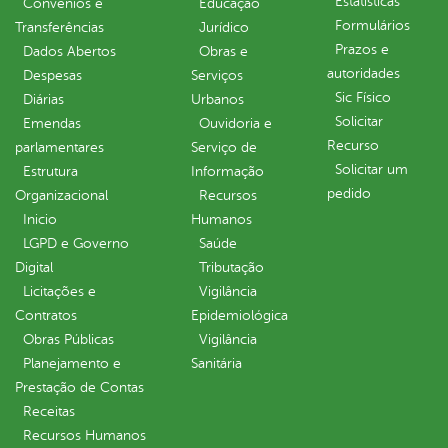
Estatísticas
Convênios e
Educação
Formulários
Transferências
Jurídico
Prazos e
Dados Abertos
Obras e
autoridades
Despesas
Serviços
Sic Físico
Diárias
Urbanos
Solicitar
Emendas
Ouvidoria e
Recurso
parlamentares
Serviço de
Solicitar um
Estrutura
Informação
pedido
Organizacional
Recursos
Inicio
Humanos
LGPD e Governo
Saúde
Digital
Tributação
Licitações e
Vigilância
Contratos
Epidemiológica
Obras Públicas
Vigilância
Planejamento e
Sanitária
Prestação de Contas
Receitas
Recursos Humanos