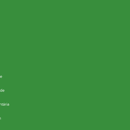
de
 de
ntária
m