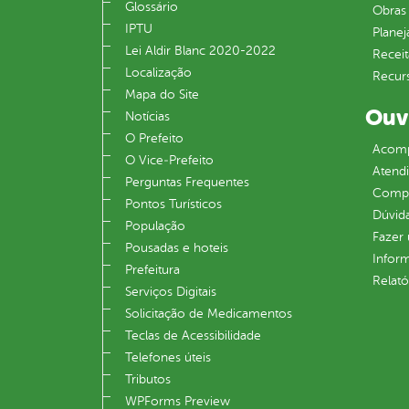
Glossário
Obras 
IPTU
Plane
Lei Aldir Blanc 2020-2022
Receit
Localização
Recur
Mapa do Site
Ouv
Notícias
O Prefeito
Acomp
O Vice‐Prefeito
Atend
Perguntas Frequentes
Compe
Pontos Turísticos
Dúvid
População
Fazer
Pousadas e hoteis
Infor
Prefeitura
Relató
Serviços Digitais
Solicitação de Medicamentos
Teclas de Acessibilidade
Telefones úteis
Tributos
WPForms Preview