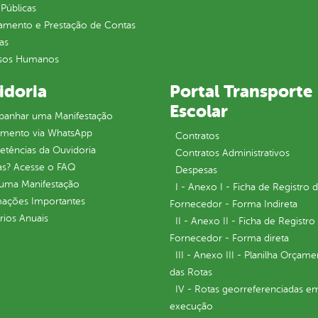
Públicas
jamento e Prestação de Contas
as
sos Humanos
idoria
Portal Transporte
Escolar
anhar uma Manifestação
imento via WhatsApp
Contratos
tências da Ouvidoria
Contratos Administrativos
as? Acesse o FAQ
Despesas
 uma Manifestação
I - Anexo I - Ficha de Registro 
mações Importantes
Fornecedor - Forma Indireta
rios Anuais
II - Anexo II - Ficha de Registro
Fornecedor - Forma direta
III - Anexo III - Planilha Orçame
das Rotas
IV - Rotas georreferenciadas e
execução