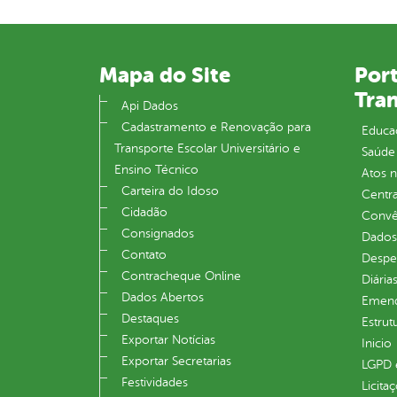
Mapa do Site
Port
Tra
Api Dados
Cadastramento e Renovação para
Educa
Transporte Escolar Universitário e
Saúde
Ensino Técnico
Atos 
Carteira do Idoso
Centra
Cidadão
Convên
Consignados
Dados
Contato
Despe
Contracheque Online
Diária
Dados Abertos
Emend
Destaques
Estrut
Exportar Notícias
Inicio
Exportar Secretarias
LGPD e
Festividades
Licita