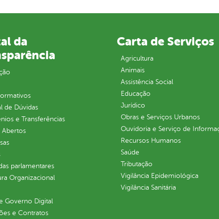
al da
Carta de Serviços
nsparência
Agricultura
Animais
ção
Assistência Social
Educação
normativos
Jurídico
l de Dúvidas
Obras e Serviços Urbanos
ios e Transferências
Ouvidoria e Serviço de Informa
 Abertos
Recursos Humanos
sas
Saúde
s
Tributação
as parlamentares
Vigilância Epidemiológica
ura Organizacional
Vigilância Sanitária
 Governo Digital
ções e Contratos