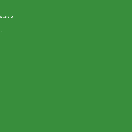
iscais e
s,