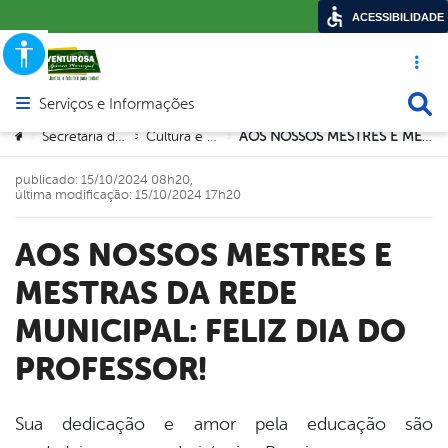
ACESSIBILIDADE
Acesso ráp
Busca
Serviços e Informações
Abrir menu principal de navegação
Você está aqui:
Secretaria de Educação
Cultura e Desportos
AOS NOSSOS MESTRES E MESTRAS DA REDE MUNICIPAL: FELIZ DIA DO PROFESSOR!
>
>
>
publicado: 15/10/2024 08h20,
última modificação: 15/10/2024 17h20
AOS NOSSOS MESTRES E
MESTRAS DA REDE
MUNICIPAL: FELIZ DIA DO
PROFESSOR!
Sua dedicação e amor pela educação são