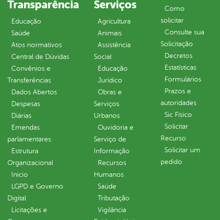
Transparência
Serviços
Como
solicitar
Educação
Agricultura
Consulte sua
Saúde
Animais
Solicitação
Atos normativos
Assistência
Decretos
Central de Dúvidas
Social
Estatísticas
Convênios e
Educação
Formulários
Transferências
Jurídico
Prazos e
Dados Abertos
Obras e
autoridades
Despesas
Serviços
Sic Físico
Diárias
Urbanos
Solicitar
Emendas
Ouvidoria e
Recurso
parlamentares
Serviço de
Solicitar um
Estrutura
Informação
pedido
Organizacional
Recursos
Inicio
Humanos
LGPD e Governo
Saúde
Digital
Tributação
Licitações e
Vigilância