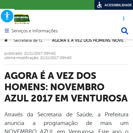
ACESSIBILIDADE
Acesso ráp
Busca
Serviços e Informações
Abrir menu principal de navegação
Você está aqui:
Secretaria de Governo
AGORA É A VEZ DOS HOMENS: NOVEMBRO AZUL 2017 EM VENTUROSA
>
>
publicado: 21/11/2017 09h40,
última modificação: 21/11/2017 09h40
AGORA É A VEZ DOS
HOMENS: NOVEMBRO
AZUL 2017 EM VENTUROSA
Através da Secretaria de Saúde, a Prefeitura
anuncia a programação de mais um
book
NOVEMBRO AZUL em Venturosa. Este ano o