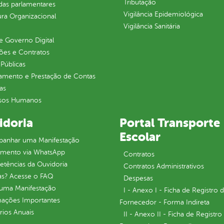
Tributação
as parlamentares
Vigilância Epidemiológica
ura Organizacional
Vigilância Sanitária
 Governo Digital
ções e Contratos
Públicas
jamento e Prestação de Contas
as
sos Humanos
idoria
Portal Transporte
Escolar
anhar uma Manifestação
imento via WhatsApp
Contratos
tências da Ouvidoria
Contratos Administrativos
as? Acesse o FAQ
Despesas
 uma Manifestação
I - Anexo I - Ficha de Registro 
mações Importantes
Fornecedor - Forma Indireta
rios Anuais
II - Anexo II - Ficha de Registro