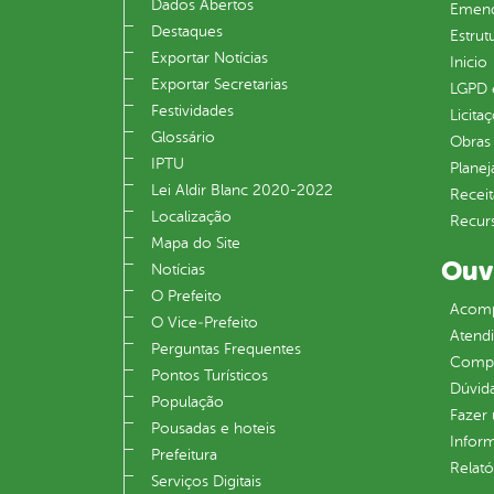
Dados Abertos
Emend
Destaques
Estrut
Exportar Notícias
Inicio
Exportar Secretarias
LGPD e
Festividades
Licita
Glossário
Obras 
IPTU
Plane
Lei Aldir Blanc 2020-2022
Receit
Localização
Recur
Mapa do Site
Ouv
Notícias
O Prefeito
Acomp
O Vice‐Prefeito
Atend
Perguntas Frequentes
Compe
Pontos Turísticos
Dúvid
População
Fazer
Pousadas e hoteis
Infor
Prefeitura
Relató
Serviços Digitais