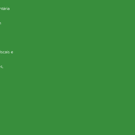
ntária
m
iscais e
s,