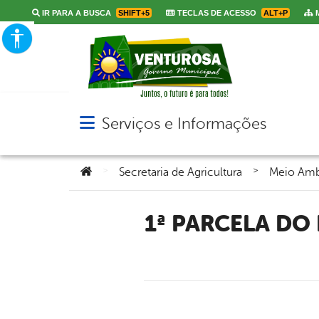
IR PARA A BUSCA
SHIFT+5
TECLAS DE ACESSO
ALT+P
M
Serviços e Informações
Abrir menu principal de navegação
Você está aqui:
>
>
Secretaria de Agricultura
Meio Amb
1ª PARCELA DO PAGAMENTO DO GARANTIA SAFRA 2018 ESTÁ